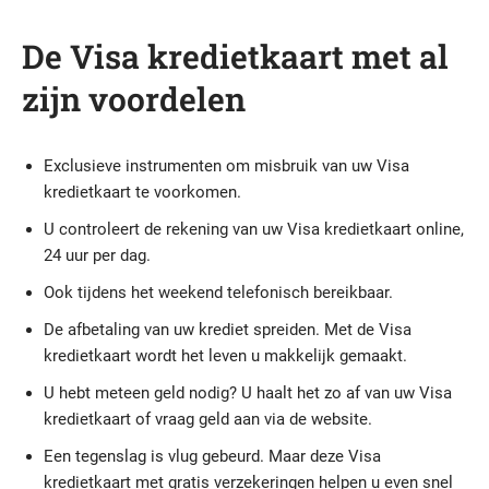
De Visa kredietkaart met al
zijn voordelen
Exclusieve instrumenten om misbruik van uw Visa
kredietkaart te voorkomen.
U controleert de rekening van uw Visa kredietkaart online,
24 uur per dag.
Ook tijdens het weekend telefonisch bereikbaar.
De afbetaling van uw krediet spreiden. Met de Visa
kredietkaart wordt het leven u makkelijk gemaakt.
U hebt meteen geld nodig? U haalt het zo af van uw Visa
kredietkaart of vraag geld aan via de website.
Een tegenslag is vlug gebeurd. Maar deze Visa
kredietkaart met gratis verzekeringen helpen u even snel