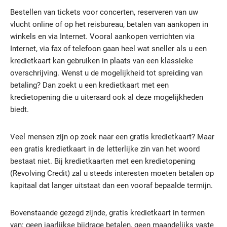
Bestellen van tickets voor concerten, reserveren van uw
vlucht online of op het reisbureau, betalen van aankopen in
winkels en via Internet. Vooral aankopen verrichten via
Internet, via fax of telefoon gaan heel wat sneller als u een
kredietkaart kan gebruiken in plaats van een klassieke
overschrijving. Wenst u de mogelijkheid tot spreiding van
betaling? Dan zoekt u een kredietkaart met een
kredietopening die u uiteraard ook al deze mogelijkheden
biedt.
Veel mensen zijn op zoek naar een gratis kredietkaart? Maar
een gratis kredietkaart in de letterlijke zin van het woord
bestaat niet. Bij kredietkaarten met een kredietopening
(Revolving Credit) zal u steeds interesten moeten betalen op
kapitaal dat langer uitstaat dan een vooraf bepaalde termijn.
Bovenstaande gezegd zijnde, gratis kredietkaart in termen
van: geen jaarlijkse bijdrage betalen, geen maandelijks vaste