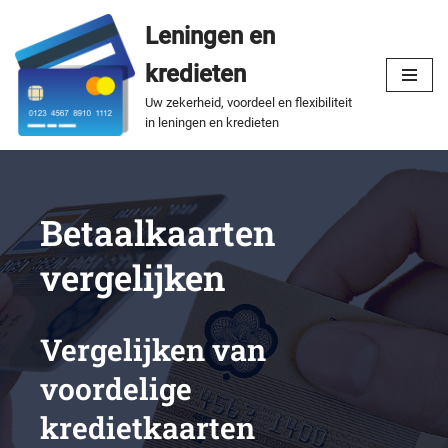
Leningen en
Spring
kredieten
naar
de
Uw zekerheid, voordeel en flexibiliteit
in leningen en kredieten
inhoud
Betaalkaarten
vergelijken
Vergelijken van
voordelige
kredietkaarten