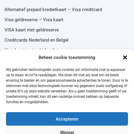
Alternatief prepaid kredietkaart – Visa creditcard
Visa geldreserve – Visa kaart
VISA kaart met geldreserve
Creditcards Nederland en België
Visa kaart met echt krediet
Beheer cookie toestemming
Wij gebruiken technologieën zoals cookies om informatie over je apparaat
op te slaan en/of te raadplegen. We doen dit met als doel om de beste
ervaring te bieden en om gepersonaliseerde advertenties te tonen. Door in te
Prepaid credit cards
stemmen met deze technologieën kunnen wij gegevens zoals surfgedrag of
unieke ID's op deze website verwerken. Als u geen toestemming geeft of uw
toestemming intrekt, kan dit een nadelige invloed hebben op bepaalde
functies en mogelijkheden.
Visa Prepaid Card
Kan iedereen een kredietkaart aanvragen?
Accepteren
Debit card van Mastercard
Weiger