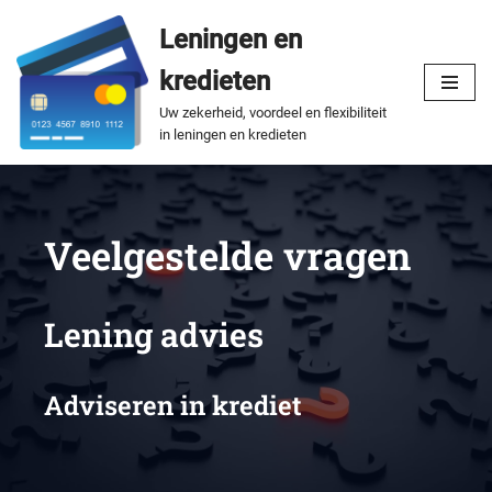
Leningen en
Spring
kredieten
naar
de
Uw zekerheid, voordeel en flexibiliteit
in leningen en kredieten
inhoud
Veelgestelde vragen
Lening advies
Adviseren in krediet