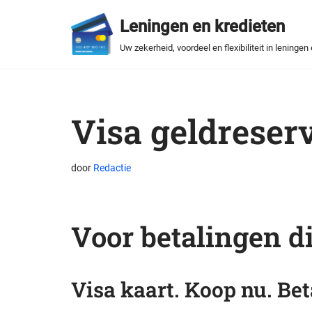
Leningen en kredieten
Spring
Uw zekerheid, voordeel en flexibiliteit in leningen
naar
de
inhoud
Visa geldreser
door
Redactie
Voor betalingen d
Visa kaart. Koop nu. Beta