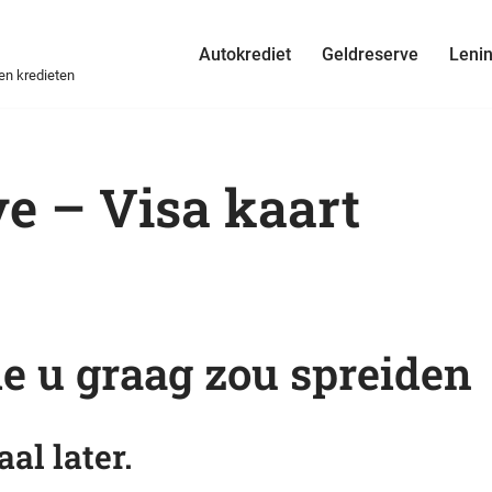
Autokrediet
Geldreserve
Leni
 en kredieten
ve – Visa kaart
ie u graag zou spreiden
al later.