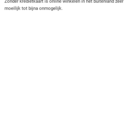
Zonder kredietkaart is online winkelen in het buitenland zeer
moeilijk tot bijna onmogelijk.