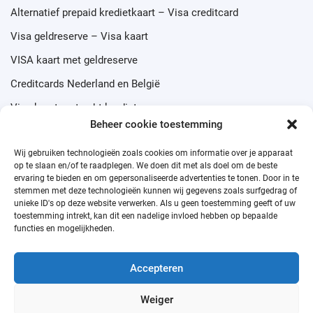
Alternatief prepaid kredietkaart – Visa creditcard
Visa geldreserve – Visa kaart
VISA kaart met geldreserve
Creditcards Nederland en België
Visa kaart met echt krediet
Beheer cookie toestemming
Wij gebruiken technologieën zoals cookies om informatie over je apparaat
op te slaan en/of te raadplegen. We doen dit met als doel om de beste
ervaring te bieden en om gepersonaliseerde advertenties te tonen. Door in te
Prepaid credit cards
stemmen met deze technologieën kunnen wij gegevens zoals surfgedrag of
unieke ID's op deze website verwerken. Als u geen toestemming geeft of uw
toestemming intrekt, kan dit een nadelige invloed hebben op bepaalde
functies en mogelijkheden.
Visa Prepaid Card
Kan iedereen een kredietkaart aanvragen?
Accepteren
Debit card van Mastercard
Weiger
Skrill Prepaid MasterCard