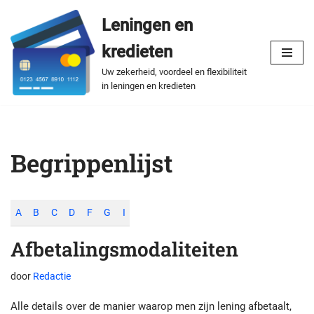
Leningen en
Spring
kredieten
naar
de
Uw zekerheid, voordeel en flexibiliteit
in leningen en kredieten
inhoud
Begrippenlijst
A
B
C
D
F
G
I
Afbetalingsmodaliteiten
door
Redactie
Alle details over de manier waarop men zijn lening afbetaalt,