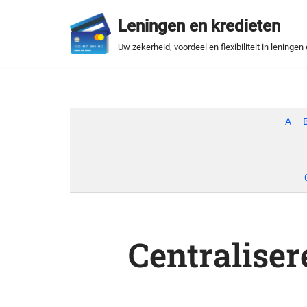
Leningen en kredieten
Spring
Uw zekerheid, voordeel en flexibiliteit in leningen
naar
de
inhoud
A
Centralise