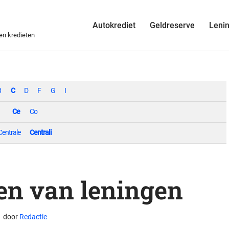
Autokrediet
Geldreserve
Leni
 en kredieten
B
C
D
F
G
I
Ce
Co
Centrale
Centrali
ren van leningen
door
Redactie